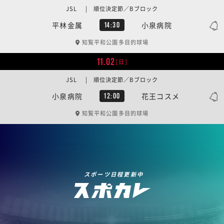
JSL | 順位決定節／Bブロック
平林金属
小泉病院
14:30
知覧平和公園多目的球場
11.02
[日]
JSL | 順位決定節／Bブロック
小泉病院
花王コスメ
12:00
知覧平和公園多目的球場
スポーツ日程更新中