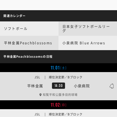
関連カレンダー
日本女子ソフトボールリー
ソフトボール
グ
平林金属Peachblossoms
小泉病院 Blue Arrows
平林金属Peachblossomsの日程
11.01
[土]
JSL | 順位決定節／Bブロック
平林金属
小泉病院
14:30
知覧平和公園多目的球場
11.02
[日]
JSL | 順位決定節／Bブロック