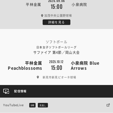
2026.09.06
平林金属
小泉病院
15:00
加茂中央公園野球場
詳細を見る
ソフトボール
日本女子ソフトボールリーグ
サファイア 第4節／岡山大会
2025.10.12
平林金属
小泉病院 Blue
15:00
Peachblossoms
Arrows
新見市新見ピオーネ球場
配信情報
YouTubeLive
LIVE
見逃し