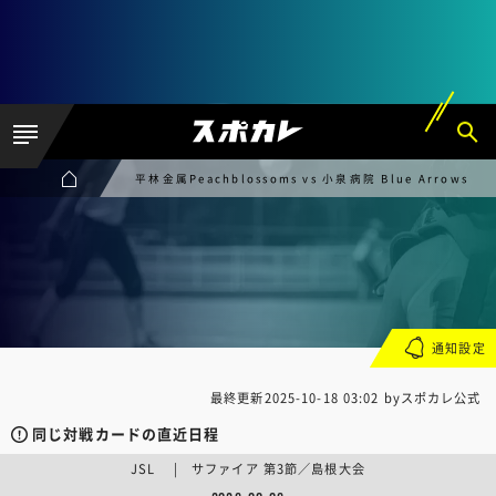
平林金属Peachblossoms vs 小泉病院 Blue Arrows
通知設定
最終更新
2025-10-18 03:02
byスポカレ公式
同じ対戦カードの直近日程
JSL | サファイア 第3節／島根大会