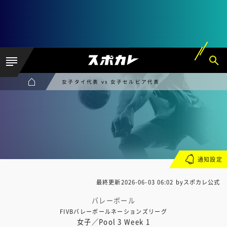
女子タイ代表 vs 女子セルビア代表
通知設定
最終更新
2026-06-03 06:02
byスポカレ公式
バレーボール
FIVBバレーボールネーションズリーグ
女子／Pool 3 Week 1