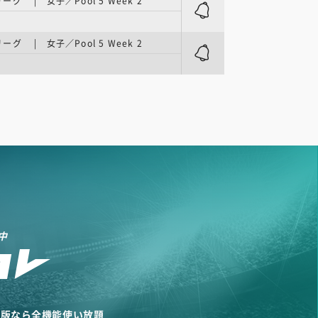
グ | 女子／Pool 5 Week 2
グ | 女子／Pool 5 Week 2
中
リ版なら全機能使い放題