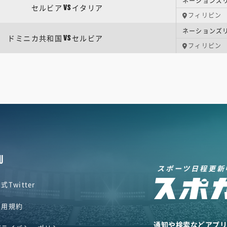
ネーションズリー
セルビア
イタリア
VS
フィリピン
ネーションズリー
ドミニカ共和国
セルビア
VS
フィリピン
U
スポーツ日程更新
式Twitter
利用規約
通知や検索などアプ