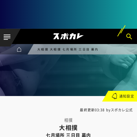
大相撲 大相撲 七月場所 三日目 幕内
通知設定
最終更新03:38 byスポカレ公式
相撲
大相撲
七月場所 三日目 幕内