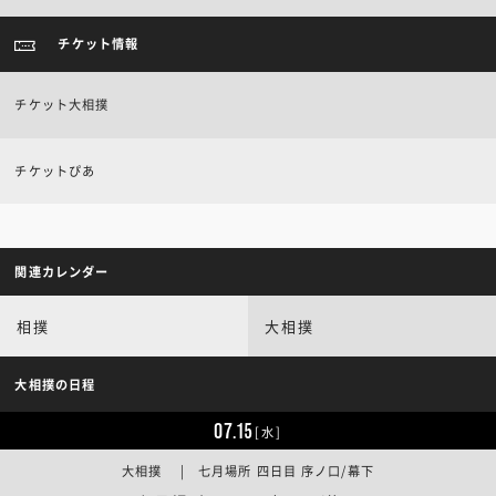
チケット情報
チケット大相撲
チケットぴあ
関連カレンダー
相撲
大相撲
大相撲の日程
07.15
[水]
大相撲 | 七月場所 四日目 序ノ口/幕下