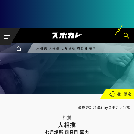
大相撲 大相撲 七月場所 四日目 幕内
通知設定
最終更新21:05 byスポカレ公式
相撲
大相撲
七月場所 四日目 幕内