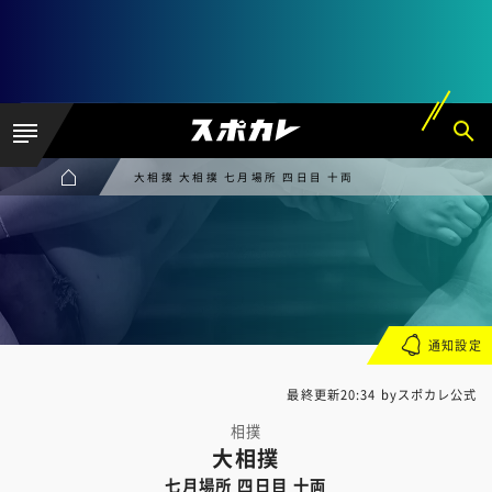
大相撲 大相撲 七月場所 四日目 十両
通知設定
最終更新20:34 byスポカレ公式
相撲
大相撲
七月場所 四日目 十両