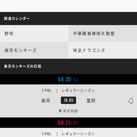
関連カレンダー
野球
中華職業棒球大聯盟
楽天モンキーズ
味全ドラゴンズ
楽天モンキーズの日程
06.20
[土]
CPBL | レギュラーシーズン
楽天
富邦
18:05
楽天桃園
06.21
[日]
CPBL | レギュラーシーズン