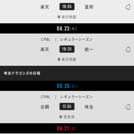
楽天
富邦
18:05
楽天桃園
06.23
[火]
CPBL | レギュラーシーズン
楽天
統一
19:35
楽天桃園
味全ドラゴンズの日程
06.20
[土]
CPBL | レギュラーシーズン
台鋼
味全
17:05
澄清湖
06.21
[日]