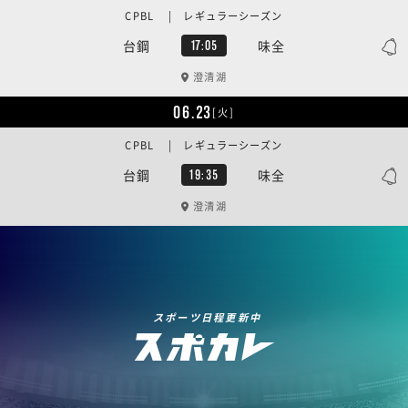
CPBL | レギュラーシーズン
台鋼
味全
17:05
澄清湖
06.23
[火]
CPBL | レギュラーシーズン
台鋼
味全
19:35
澄清湖
スポーツ日程更新中