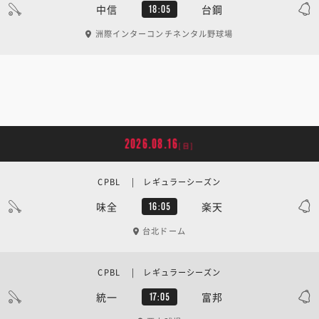
中信
台鋼
18:05
洲際インターコンチネンタル野球場
2026.08.16
[日]
CPBL | レギュラーシーズン
味全
楽天
16:05
台北ドーム
CPBL | レギュラーシーズン
統一
富邦
17:05