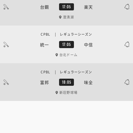
台鋼
楽天
17:05
澄清湖
CPBL | レギュラーシーズン
統一
中信
17:05
台北ドーム
CPBL | レギュラーシーズン
富邦
味全
18:05
新荘野球場