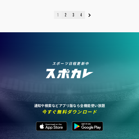
1
2
3
4
スポーツ日程更新中
通知や検索などアプリ版なら全機能使い放題
今すぐ無料ダウンロード