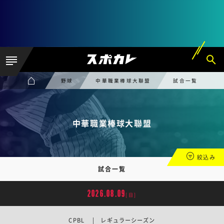
野球
中華職業棒球大聯盟
試合一覧
中華職業棒球大聯盟
絞込み
試合一覧
2026.08.09
[日]
CPBL | レギュラーシーズン