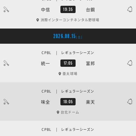
中信
台鋼
19:35
洲際インターコンチネンタル野球場
2026.08.15
[土]
CPBL | レギュラーシーズン
統一
富邦
17:05
亜太球場
CPBL | レギュラーシーズン
味全
楽天
18:05
台北ドーム
CPBL | レギュラーシーズン