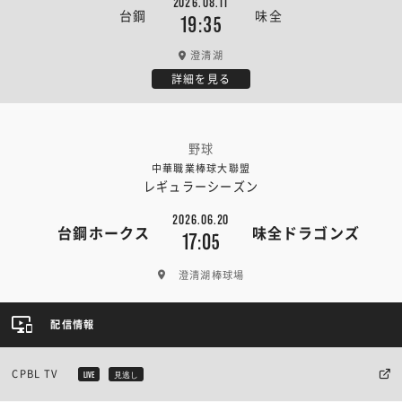
2026.08.11
台鋼
味全
19:35
澄清湖
詳細を見る
野球
中華職業棒球大聯盟
レギュラーシーズン
2026.06.20
台鋼ホークス
味全ドラゴンズ
17:05
澄清湖棒球場
配信情報
CPBL TV
LIVE
見逃し