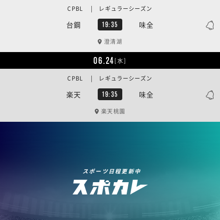
CPBL | レギュラーシーズン
台鋼
味全
19:35
澄清湖
06.24
[水]
CPBL | レギュラーシーズン
楽天
味全
19:35
楽天桃園
スポーツ日程更新中