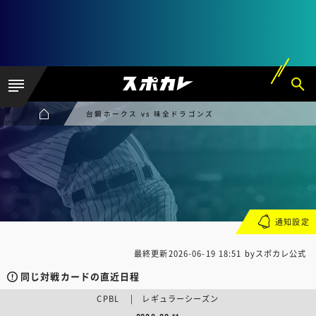
台鋼ホークス vs 味全ドラゴンズ
通知設定
最終更新
2026-06-19 18:51
byスポカレ公式
同じ対戦カードの直近日程
CPBL | レギュラーシーズン