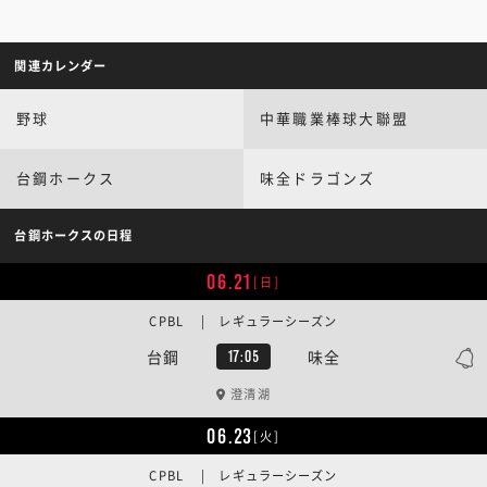
関連カレンダー
野球
中華職業棒球大聯盟
台鋼ホークス
味全ドラゴンズ
台鋼ホークスの日程
06.21
[日]
CPBL | レギュラーシーズン
台鋼
味全
17:05
澄清湖
06.23
[火]
CPBL | レギュラーシーズン