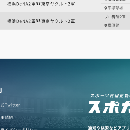
横浜DeNA2軍
東京ヤクルト2軍
VS
平塚球場
プロ野球2軍 
横浜DeNA2軍
東京ヤクルト2軍
VS
横須賀
U
スポーツ日程更新
式Twitter
利用規約
通知や検索などアプ
プライバシーポリシー