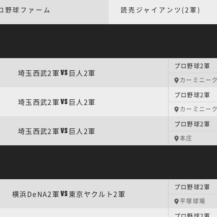
ロ野球ファーム
読売ジャイアンツ(2軍)
プロ野球2軍 
埼玉西武2軍
巨人2軍
VS
カーミニー
プロ野球2軍 
埼玉西武2軍
巨人2軍
VS
カーミニー
プロ野球2軍 
埼玉西武2軍
巨人2軍
VS
本庄
プロ野球2軍 
横浜DeNA2軍
東京ヤクルト2軍
VS
平塚球場
プロ野球2軍 