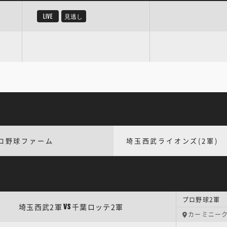
LIVE
見逃し
ロ野球ファーム
埼玉西武ライオンズ(2軍)
プロ野球2軍 
埼玉西武2軍
千葉ロッテ2軍
VS
カーミニー