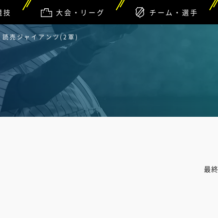
競技
大会・リーグ
チーム・選手
s 読売ジャイアンツ(2軍)
最