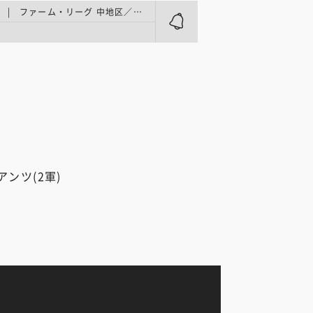
プロ野球2軍 | ファーム・リーグ 中地区／ファームサンクスデーinベルーナドーム
ンツ(2軍)