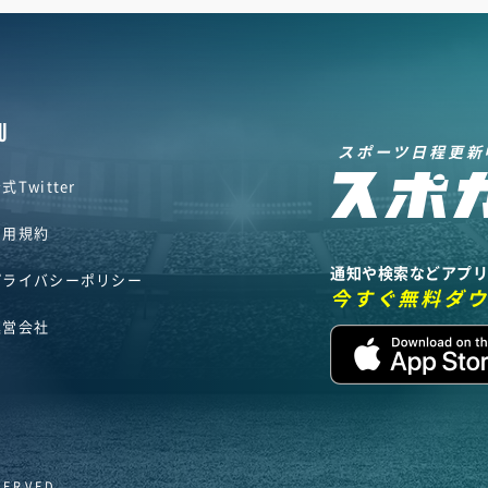
U
スポーツ日程更新
式Twitter
利用規約
通知や検索などアプ
プライバシーポリシー
今すぐ無料ダ
運営会社
SERVED.