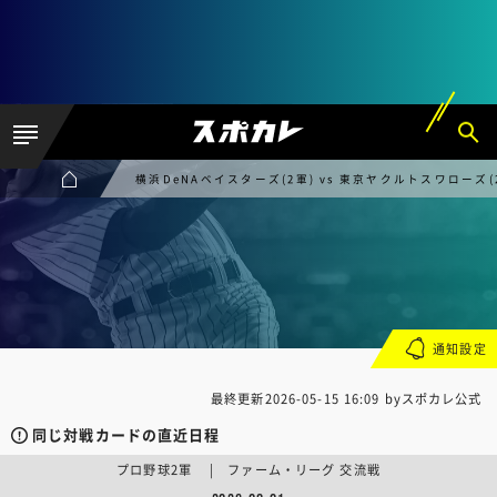
横浜DeNAベイスターズ(2軍) vs 東京ヤクルトスワローズ(
通知設定
最終更新
2026-05-15 16:09
byスポカレ公式
同じ対戦カードの直近日程
プロ野球2軍 | ファーム・リーグ 交流戦