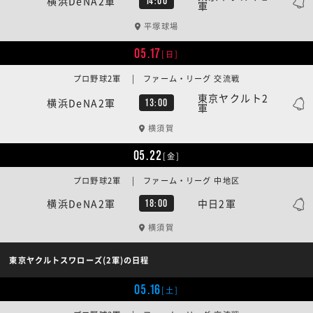
横浜DeNA2軍
14:00
軍
平塚球場
05.17
[日]
プロ野球2軍 | ファーム・リーグ 交流戦
東京ヤクルト2
横浜DeNA2軍
13:00
軍
横須賀
05.22
[金]
プロ野球2軍 | ファーム・リーグ 中地区
横浜DeNA2軍
中日2軍
18:00
横須賀
東京ヤクルトスワローズ(2軍)の日程
05.16
[土]