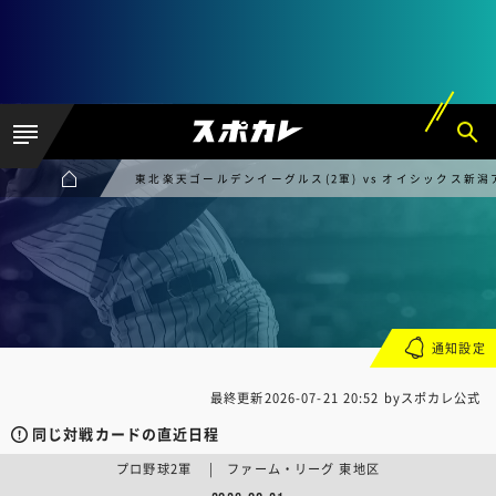
東北楽天ゴールデンイーグルス(2軍) vs オイシックス新潟
通知設定
最終更新
2026-07-21 20:52
byスポカレ公式
同じ対戦カードの直近日程
プロ野球2軍 | ファーム・リーグ 東地区