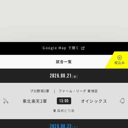
Google Map で開く
試合一覧
絞込み
2026.08.21
[金]
プロ野球2軍 | ファーム・リーグ 東地区
東北楽天2軍
オイシックス
13:00
森林どり泉
2026.08.22
[土]