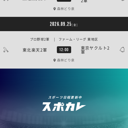
2軍
森林どり泉
2026.09.25
[金]
プロ野球2軍 | ファーム・リーグ 東地区
東京ヤクルト2
東北楽天2軍
12:00
軍
森林どり泉
スポーツ日程更新中