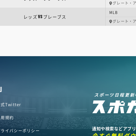
グレート・
MLB
レッズ
ブレーブス
VS
グレート・
U
スポーツ日程更新
式Twitter
利用規約
通知や検索などアプ
プライバシーポリシー
今すぐ無料ダ