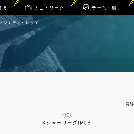
競技
大会・リーグ
チーム・選手
シンシナティ・レッズ
最
野球
メジャーリーグ(MLB)