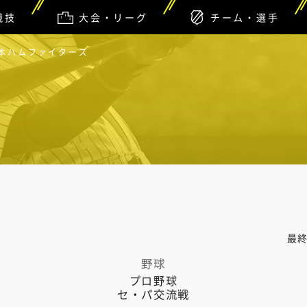
競技
大会・リーグ
チーム・選手
日本ハムファイターズ
最
野球
プロ野球
セ・パ交流戦