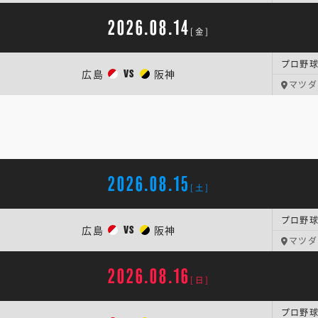
2026.08.14
[金]
プロ野球
広島
阪神
VS
マツダ
2026.08.15
[土]
プロ野球
広島
阪神
VS
マツダ
2026.08.16
[日]
プロ野球