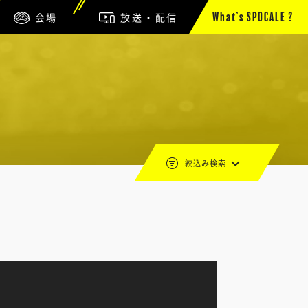
会場
放送・配信
What’s SPOCALE ?
絞込み検索