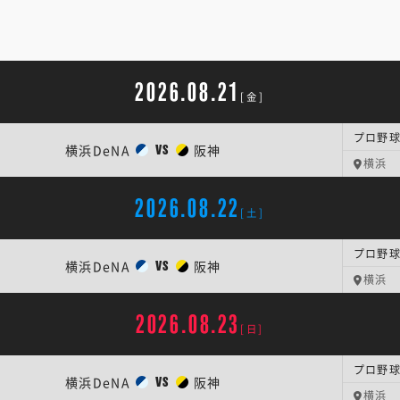
2026.08.21
[金]
プロ野球
横浜DeNA
阪神
VS
横浜
2026.08.22
[土]
プロ野球
横浜DeNA
阪神
VS
横浜
2026.08.23
[日]
プロ野球
横浜DeNA
阪神
VS
横浜