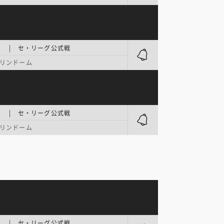
 | セ・リーグ公式戦
リンドーム
 | セ・リーグ公式戦
リンドーム
 | セ・リーグ公式戦