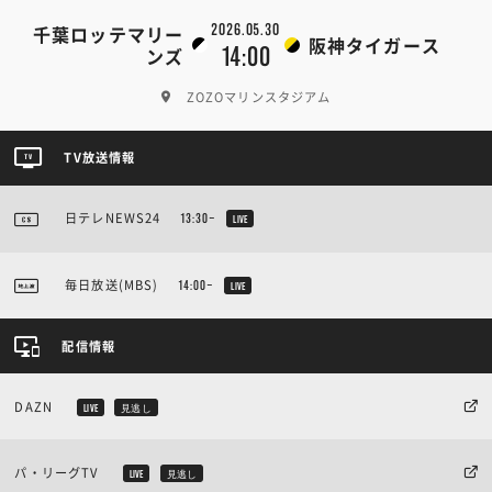
2026.05.30
千葉ロッテマリー
阪神タイガース
14:00
ンズ
ZOZOマリンスタジアム
TV放送情報
日テレNEWS24
13:30~
LIVE
毎日放送(MBS)
14:00~
LIVE
配信情報
DAZN
LIVE
見逃し
パ・リーグTV
LIVE
見逃し