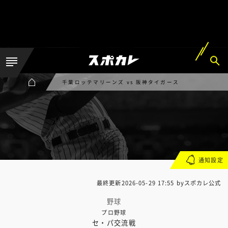
千葉ロッテマリーンズ vs 阪神タイガース
通知設定
最終更新
2026-05-29 17:55
byスポカレ公式
野球
プロ野球
セ・パ交流戦