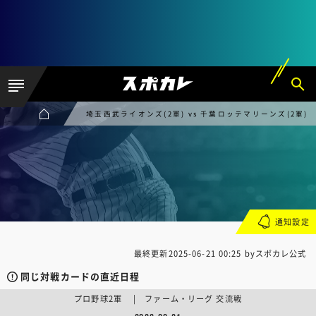
埼玉西武ライオンズ(2軍) vs 千葉ロッテマリーンズ(2軍)
通知設定
最終更新
2025-06-21 00:25
byスポカレ公式
同じ対戦カードの直近日程
プロ野球2軍 | ファーム・リーグ 交流戦