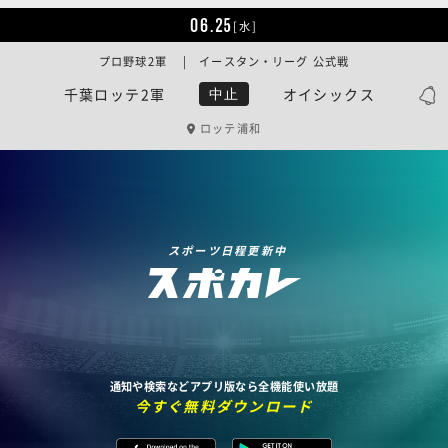
06.25
[水]
プロ野球2軍 | イースタン・リーグ 公式戦
千葉ロッテ2軍
オイシックス
中止
ロッテ浦和
スポーツ日程更新中
通知や検索などアプリ版なら全機能使い放題
今すぐ無料ダウンロード