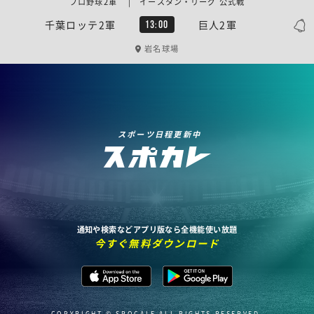
プロ野球2軍 | イースタン・リーグ 公式戦
千葉ロッテ2軍
巨人2軍
13:00
岩名球場
スポーツ日程更新中
通知や検索などアプリ版なら全機能使い放題
今すぐ無料ダウンロード
COPYRIGHT © SPOCALE ALL RIGHTS RESERVED.