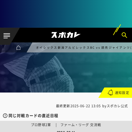
オイシックス新潟アルビレックスBC vs 読売ジャイアンツ(
通知設定
最終更新
2025-06-22 13:05
byスポカレ公式
同じ対戦カードの直近日程
プロ野球2軍 | ファーム・リーグ 交流戦