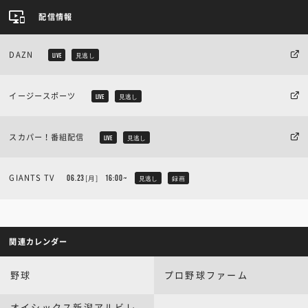
配信情報
DAZN
LIVE
見逃し
イージースポーツ
LIVE
見逃し
スカパー！番組配信
LIVE
見逃し
GIANTS TV
06.23
[月]
16:00~
見逃し
録画
関連カレンダー
野球
プロ野球ファーム
オイシックス新潟アルビレ