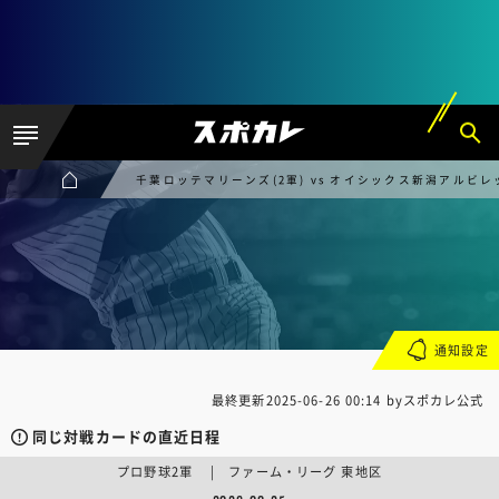
千葉ロッテマリーンズ(2軍) vs オイシックス新潟アルビレ
通知設定
最終更新
2025-06-26 00:14
byスポカレ公式
同じ対戦カードの直近日程
プロ野球2軍 | ファーム・リーグ 東地区