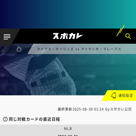
マイアミ・マーリンズ vs アトランタ・ブレーブス
通知設定
最終更新
2025-08-30 01:24
byスポカレ公式
同じ対戦カードの直近日程
MLB