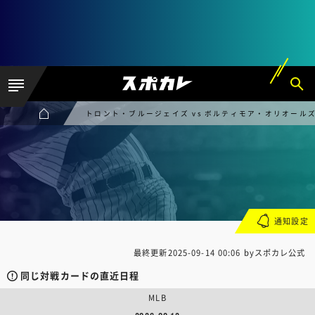
トロント・ブルージェイズ vs ボルティモア・オリオール
通知設定
最終更新
2025-09-14 00:06
byスポカレ公式
同じ対戦カードの直近日程
MLB