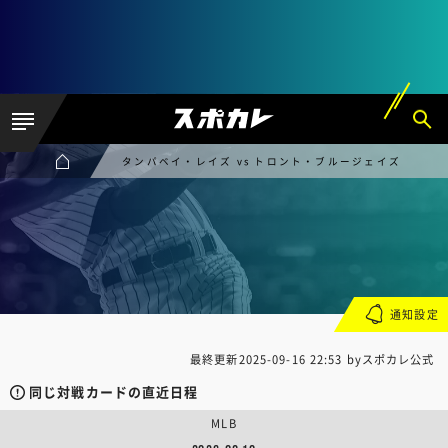
タンパベイ・レイズ vs トロント・ブルージェイズ
通知設定
最終更新
2025-09-16 22:53
byスポカレ公式
同じ対戦カードの直近日程
MLB