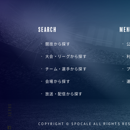
SEARCH
MEN
競技から探す
公
大会・リーグから探す
チーム・選手から探す
会場から探す
放送・配信から探す
SHARE
COPYRIGHT © SPOCALE ALL RIGHTS RE