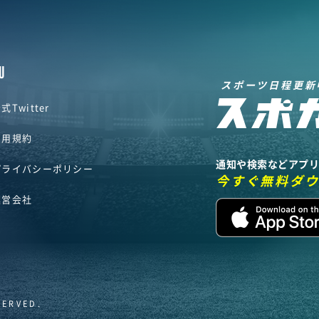
U
スポーツ日程更新
式Twitter
利用規約
通知や検索などアプ
プライバシーポリシー
今すぐ無料ダ
運営会社
SERVED.