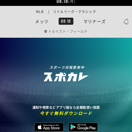
08.18
[月]
MLB | リトルリーグ・クラシック
メッツ
マリナーズ
08:10
トルイスト・フィールド
スポーツ日程更新中
通知や検索などアプリ版なら全機能使い放題
今すぐ無料ダウンロード