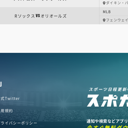
ダイキン・
MLB
Rソックス
オリオールズ
VS
フェンウェ
U
スポーツ日程更新
式Twitter
利用規約
通知や検索などアプ
プライバシーポリシー
今すぐ無料ダ