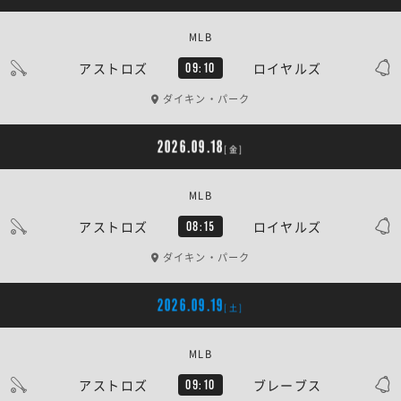
MLB
アストロズ
ロイヤルズ
09:10
ダイキン・パーク
2026.09.18
[金]
MLB
アストロズ
ロイヤルズ
08:15
ダイキン・パーク
2026.09.19
[土]
MLB
アストロズ
ブレーブス
09:10