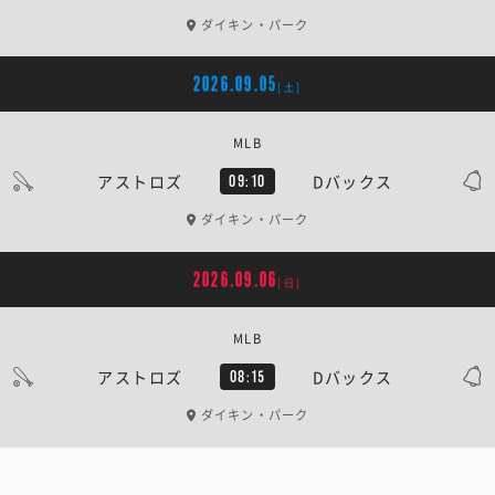
ダイキン・パーク
2026.09.05
[土]
MLB
アストロズ
Dバックス
09:10
ダイキン・パーク
2026.09.06
[日]
MLB
アストロズ
Dバックス
08:15
ダイキン・パーク