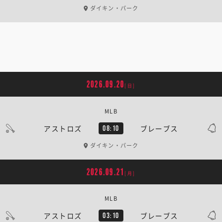
ダイキン・パーク
2026.09.20
[日]
MLB
アストロズ
ブレーブス
08:10
ダイキン・パーク
2026.09.21
[月]
MLB
アストロズ
ブレーブス
03:10