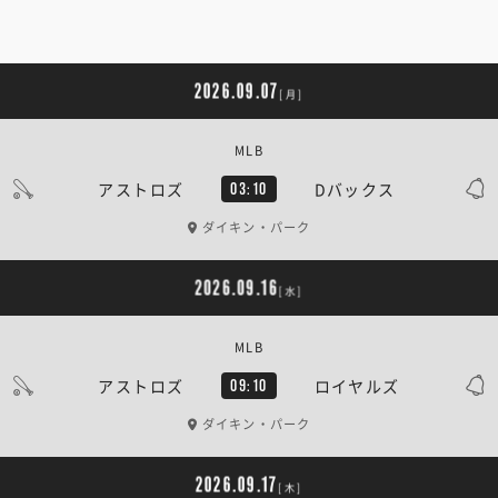
2026.09.07
[月]
MLB
アストロズ
Dバックス
03:10
ダイキン・パーク
2026.09.16
[水]
MLB
アストロズ
ロイヤルズ
09:10
ダイキン・パーク
2026.09.17
[木]