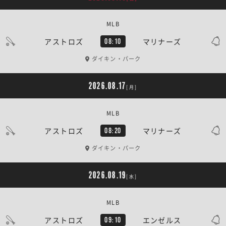
MLB
アストロズ
マリナーズ
08:10
ダイキン・パーク
2026.08.17
[月]
MLB
アストロズ
マリナーズ
08:20
ダイキン・パーク
2026.08.19
[水]
MLB
アストロズ
エンゼルス
09:10