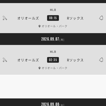
MLB
オリオールズ
Rソックス
08:15
オリオール・パーク
2026.09.07
[月]
MLB
オリオールズ
Rソックス
02:35
オリオール・パーク
2026.09.08
[火]