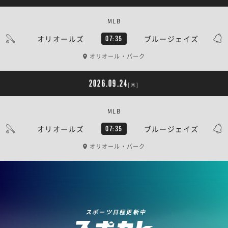
MLB
オリオールズ
ブルージェイズ
07:35
オリオール・パーク
2026.09.24
[木]
MLB
オリオールズ
ブルージェイズ
07:35
オリオール・パーク
スポーツ日程更新中