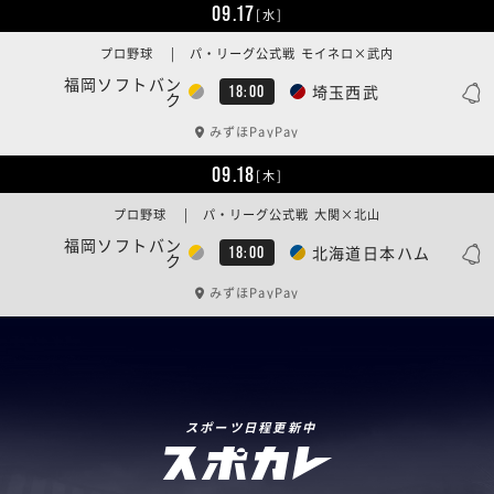
09.17
[水]
プロ野球 | パ・リーグ公式戦 モイネロ×武内
福岡ソフトバン
埼玉西武
18:00
ク
みずほPayPay
09.18
[木]
プロ野球 | パ・リーグ公式戦 大関×北山
福岡ソフトバン
北海道日本ハム
18:00
ク
みずほPayPay
スポーツ日程更新中