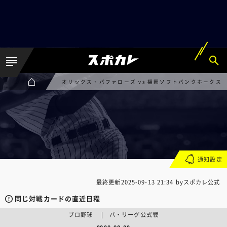
オリックス・バファローズ vs 福岡ソフトバンクホークス
通知設定
最終更新
2025-09-13 21:34
byスポカレ公式
同じ対戦カードの直近日程
プロ野球 | パ・リーグ公式戦