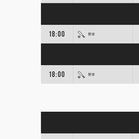
18:00
野球
18:00
野球