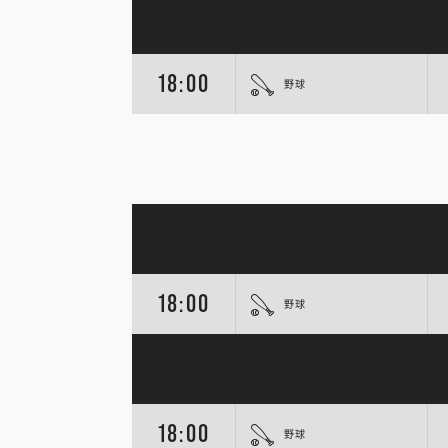
18:00
野球
18:00
野球
18:00
野球