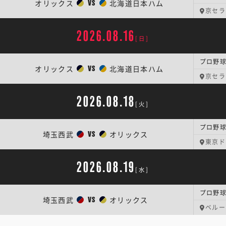
オリックス
北海道日本ハム
VS
京セラ
2026.08.16
[日]
オリックス
北海道日本ハム
VS
京セラ
2026.08.18
[火]
埼玉西武
オリックス
VS
東京ド
2026.08.19
[水]
埼玉西武
オリックス
VS
ベルー