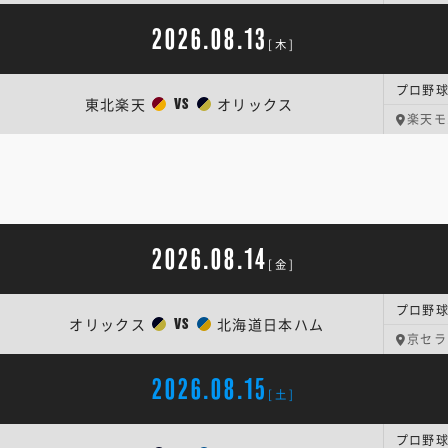
2026.08.13
[木]
東北楽天
オリックス
VS
楽天モ
2026.08.14
[金]
オリックス
北海道日本ハム
VS
京セラ
2026.08.15
[土]