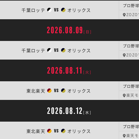
千葉ロッテ
オリックス
VS
ZOZ
2026.08.09
[日]
千葉ロッテ
オリックス
VS
ZOZ
2026.08.11
[火]
東北楽天
オリックス
VS
楽天モ
2026.08.12
[水]
東北楽天
オリックス
VS
楽天モ