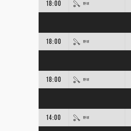
18:00
野球
18:00
野球
18:00
野球
14:00
野球