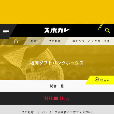
野球
プロ野球
福岡ソフトバンクホークス
福岡ソフトバンクホークス
絞込み
試合一覧
2026.08.09
[日]
プロ野球 | パ・リーグ公式戦／アオフェス2026