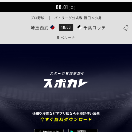
08.01
[金]
プロ野球 | パ・リーグ公式戦 隅田×小島
埼玉西武
千葉ロッテ
18:00
ベルーナ
スポーツ日程更新中
通知や検索などアプリ版なら全機能使い放題
今すぐ無料ダウンロード