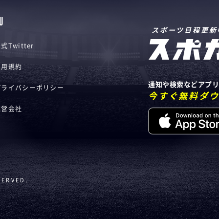
U
スポーツ日程更新
式Twitter
利用規約
通知や検索などアプ
プライバシーポリシー
今すぐ無料ダ
運営会社
SERVED.