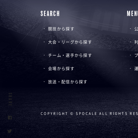
SEARCH
MEN
競技から探す
公
大会・リーグから探す
チーム・選手から探す
会場から探す
放送・配信から探す
SHARE
COPYRIGHT © SPOCALE ALL RIGHTS RE