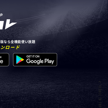
中
リ版なら全機能使い放題
ウンロード
SCROLL TO TOP