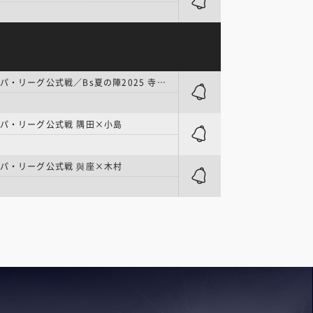
プロ野球 | パ・リーグ公式戦／Bs夏の陣2025 寺西×今井
パ・リーグ公式戦 隅田×小島
パ・リーグ公式戦 與座×木村