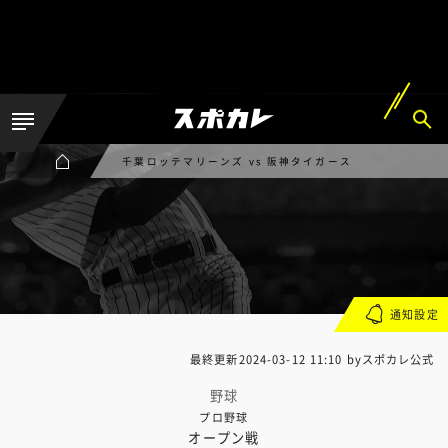
千葉ロッテマリーンズ vs 阪神タイガース
通知設定
最終更新
2024-03-12 11:10
byスポカレ公式
野球
プロ野球
オープン戦