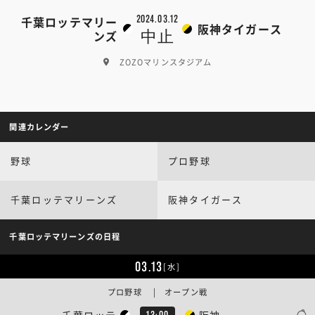
2024.03.12
千葉ロッテマリー
阪神タイガース
中止
ンズ
ZOZOマリンスタジアム
関連カレンダー
野球
プロ野球
千葉ロッテマリーンズ
阪神タイガース
千葉ロッテマリーンズの日程
03.13
[水]
プロ野球 | オープン戦
千葉ロッテ
阪神
13:00