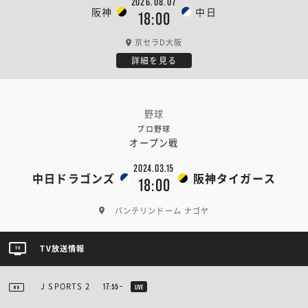
2026.08.07
阪神
中日
18:00
京セラD大阪
詳細を見る
野球
プロ野球
オープン戦
2024.03.15
中日ドラゴンズ
阪神タイガース
18:00
バンテリンドーム ナゴヤ
TV放送情報
J SPORTS 2
17:55~
LIVE