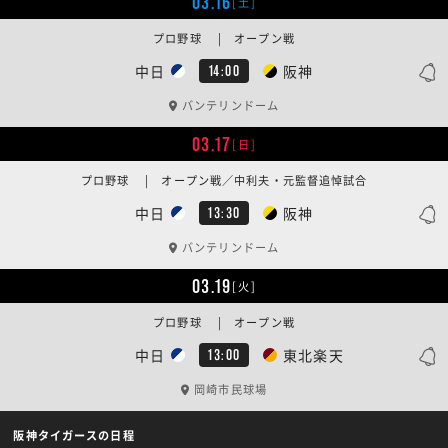
03.16
[土]
プロ野球 | オープン戦
中日
阪神
14:00
バンテリンドーム
03.17
[日]
プロ野球 | オープン戦／中利夫・元監督追悼試合
中日
阪神
13:30
バンテリンドーム
03.19
[火]
プロ野球 | オープン戦
中日
東北楽天
13:00
岡崎市民球場
阪神タイガースの日程