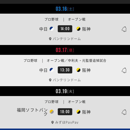
03.16
[土]
プロ野球 | オープン戦
中日
阪神
14:00
バンテリンドーム
03.17
[日]
プロ野球 | オープン戦／中利夫・元監督追悼試合
中日
阪神
13:30
バンテリンドーム
03.19
[火]
プロ野球 | オープン戦
福岡ソフトバン
阪神
18:00
ク
みずほPayPay