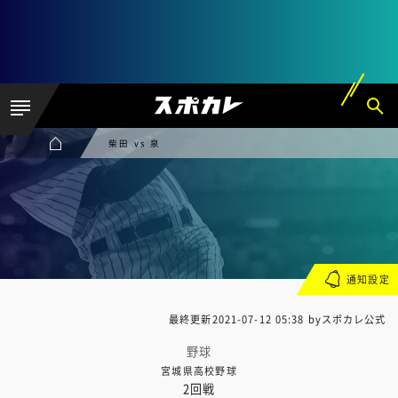
柴田 vs 泉
通知設定
最終更新
2021-07-12 05:38
byスポカレ公式
野球
宮城県高校野球
2回戦