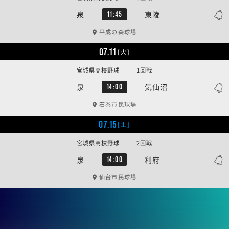
泉
東陵
11:45
平成の森球場
07.11
[火]
宮城県高校野球 | 1回戦
泉
気仙沼
14:00
石巻市民球場
07.15
[土]
宮城県高校野球 | 2回戦
泉
利府
14:00
仙台市民球場