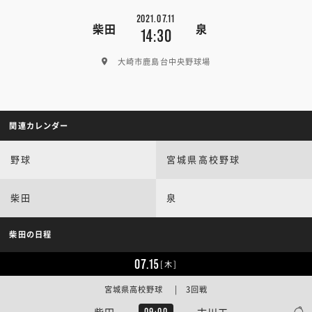
2021.07.11
柴田
泉
14:30
大崎市鹿島台中央野球場
関連カレンダー
野球
宮城県高校野球
柴田
泉
柴田の日程
07.15
[木]
宮城県高校野球 | 3回戦
柴田
古川工
09:00