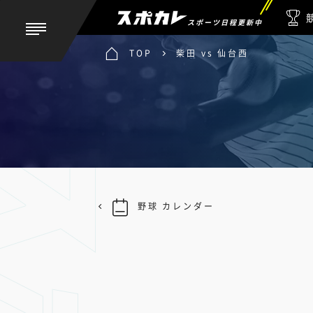
スポーツ日程更新中
TOP
柴田 vs 仙台西
野球 カレンダー