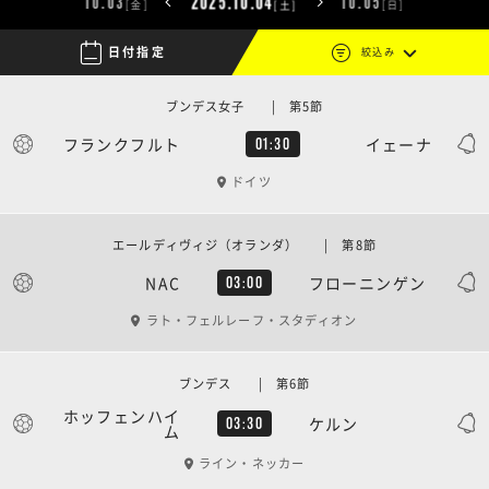
2025.10.04
10.03
10.05
[金]
[日]
[土]

日付指定
絞込み
ブンデス女子 | 第5節
フランクフルト
イェーナ
01:30
ドイツ
エールディヴィジ（オランダ） | 第8節
NAC
フローニンゲン
03:00
ラト・フェルレーフ・スタディオン
ブンデス | 第6節
ホッフェンハイ
ケルン
03:30
ム
ライン・ネッカー