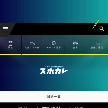
競技
大会・リーグ
チーム・選手
会場
放送・配信
スポーツ日程更新中
試合一覧