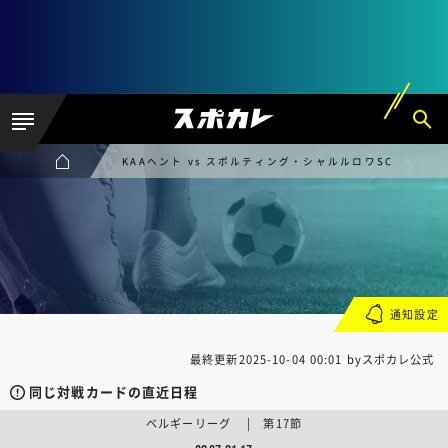
KAAヘント vs スポルティング・シャルルロワSC
通知設定
最終更新
2025-10-04 00:01
byスポカレ公式
同じ対戦カードの直近日程
ベルギーリーグ | 第17節