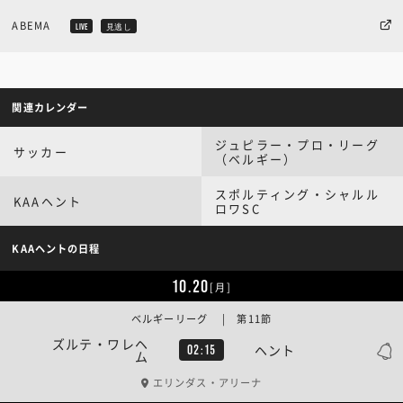
ABEMA
LIVE
見逃し
関連カレンダー
ジュピラー・プロ・リーグ
サッカー
（ベルギー）
スポルティング・シャルル
KAAヘント
ロワSC
KAAヘントの日程
10.20
[月]
ベルギーリーグ | 第11節
ズルテ・ワレヘ
ヘント
02:15
ム
エリンダス・アリーナ