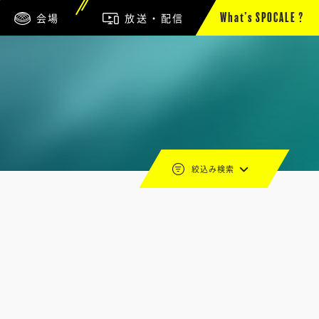
会場
放送・配信
What’s SPOCALE ?
絞込み検索