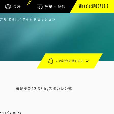
会場
放送・配信
What’s SPOCALE ?
アル(DHI)／タイムドセッション
この試合を通知する
最終更新12:36 byスポカレ公式
セッション