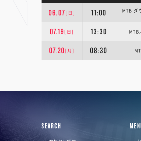
MTB 
06.07
11:00
[日]
07.19
13:30
[日]
MT
07.20
08:30
[月]
M
SEARCH
MEN