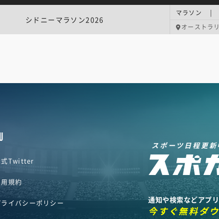
マラソン | 
シドニーマラソン2026
オーストラ
U
スポーツ日程更新
式Twitter
利用規約
通知や検索などアプ
プライバシーポリシー
今すぐ無料ダ