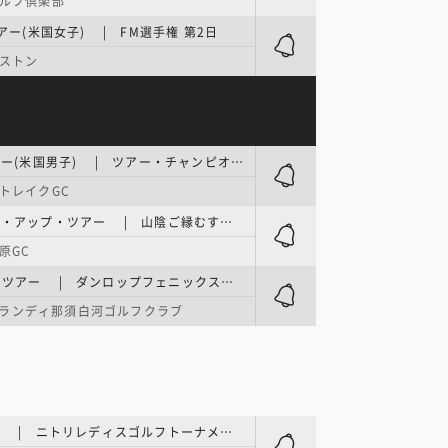
ルフ倶楽部
ツアー(米国女子) | FM選手権 第2日
ボストン
PGAツアー(米国男子) | ツアー・チャンピオンシップ 3日目
トレイクGC
ステップ・アップ・ツアー | 山陰ご縁むす美レディース 最終日
原GC
ACNツアー | ダンロップフェニックストーナメントチャレンジ in ふくしま 最終日
ランディ那須白河ゴルフクラブ
国内女子 | ニトリレディスゴルフトーナメント 第3日