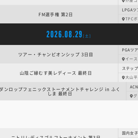
芥屋ゴ
LPGA
FM選手権 第2日
TPC
2026.08.29
[土]
ツアー・チャンピオンシップ 3日目
イース
山陰ご縁むす美レディース 最終日
大山平
ダンロップフェニックストーナメントチャレンジ in ふく
しま 最終日
グ
ニトリレディスゴルフトーナメント 第3日