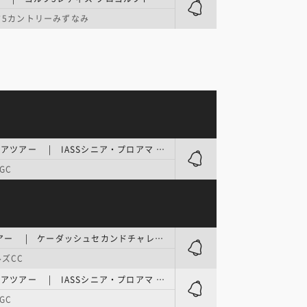
5カントリーみずなみ
PGAシニアツアー | IASSシニア・プロアマ 第1日
GC
ACNツアー | ケーダッシュセカンドチャレンジカップ in 茨城 1日目
ズCC
PGAシニアツアー | IASSシニア・プロアマ 最終日
GC