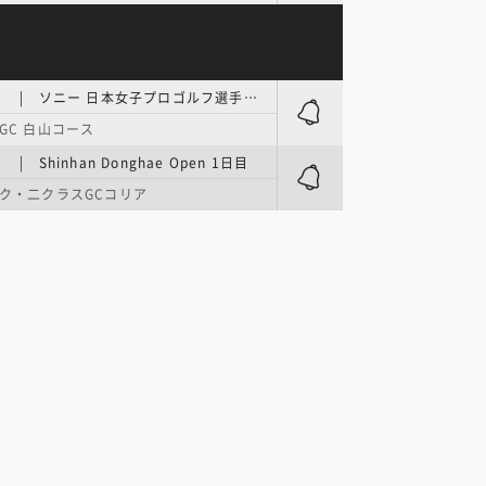
国内女子 | ソニー 日本女子プロゴルフ選手権大会 第1日
GC 白山コース
| Shinhan Donghae Open 1日目
ク・二クラスGCコリア