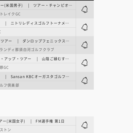
PGAツアー(米国男子) | ツアー・チャンピオンシップ 1日目
トレイクGC
国内女子 | ニトリレディスゴルフトーナメント 第1日
C
ACNツアー | ダンロップフェニックストーナメントチャレンジ in ふくしま 1日目
ランディ那須白河ゴルフクラブ
ステップ・アップ・ツアー | 山陰ご縁むす美レディース 1日目
原GC
国内男子 | Sansan KBCオーガスタゴルフトーナメント 1日目
ルフ倶楽部
ツアー(米国女子) | FM選手権 第1日
ボストン