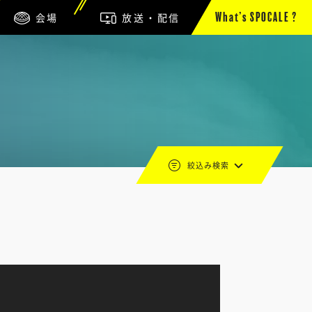
会場
放送・配信
What’s SPOCALE ?
絞込み検索