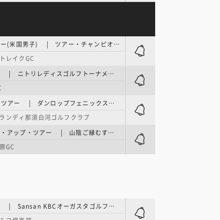
PGAツアー(米国男子) | ツアー・チャンピオンシップ 2日目
トレイクGC
国内女子 | ニトリレディスゴルフトーナメント 第2日
C
ACNツアー | ダンロップフェニックストーナメントチャレンジ in ふくしま 2日目
ランディ那須白河ゴルフクラブ
ステップ・アップ・ツアー | 山陰ご縁むす美レディース 2日目
原GC
国内男子 | Sansan KBCオーガスタゴルフトーナメント 2日目