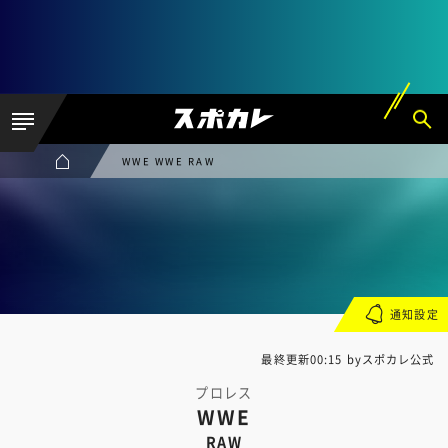
WWE WWE RAW
通知設定
最終更新00:15 byスポカレ公式
プロレス
WWE
RAW