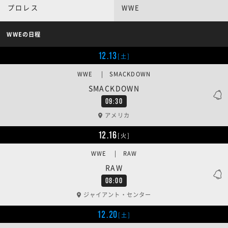
プロレス
WWE
WWEの日程
12.13
[土]
WWE | SMACKDOWN
SMACKDOWN
09:30
アメリカ
12.16
[火]
WWE | RAW
RAW
08:00
ジャイアント・センター
12.20
[土]