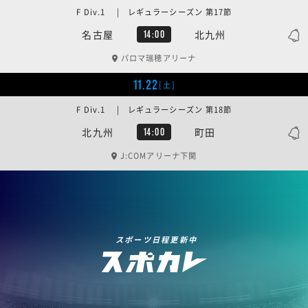
F Div.1 | レギュラーシーズン 第17節
名古屋
北九州
14:00
パロマ瑞穂アリーナ
11.22
[土]
F Div.1 | レギュラーシーズン 第18節
北九州
町田
14:00
J:COMアリーナ下関
スポーツ日程更新中