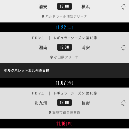
浦安
横浜
16:00
バルドラール浦安アリーナ
11.22
[土]
F Div.1 | レギュラーシーズン 第18節
湘南
浦安
15:00
小田原アリーナ
ボルクバレット北九州の日程
11.07
[金]
F Div.1 | レギュラーシーズン 第16節
北九州
長野
19:00
飯塚市総合体育館
11.16
[日]