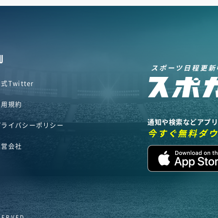
U
スポーツ日程更新
式Twitter
利用規約
通知や検索などアプ
プライバシーポリシー
今すぐ無料ダ
運営会社
SERVED.