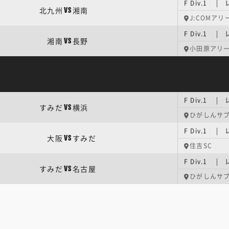
F Div.1 
北九州
湘南
VS
J:COMア
F Div.1 
湘南
長野
VS
小田原アリ
F Div.1 
すみだ
横浜
VS
ひがしんサ
F Div.1 
大阪
すみだ
VS
住吉SC
F Div.1 
すみだ
名古屋
VS
ひがしんサ