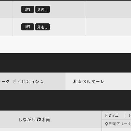
LIVE
見逃し
LIVE
見逃し
リーグ ディビジョン１
湘南ベルマーレ
F Div.1 
しながわ
湘南
VS
日環アリー