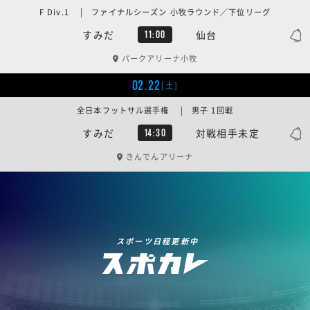
F Div.1 | ファイナルシーズン 小牧ラウンド／下位リーグ
すみだ
仙台
11:00
パークアリーナ小牧
02.22
[土]
全日本フットサル選手権 | 男子 1回戦
すみだ
対戦相手未定
14:30
きんでんアリーナ
スポーツ日程更新中