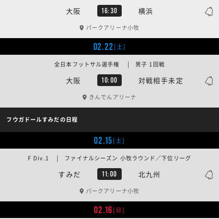
大阪
横浜
16:30
パークアリーナ小牧
02.22
[土]
全日本フットサル選手権 | 男子 1回戦
大阪
対戦相手未定
10:00
きんでんアリーナ
フウガドールすみだの日程
02.15
[土]
F Div.1 | ファイナルシーズン 小牧ラウンド／下位リーグ
すみだ
北九州
11:00
パークアリーナ小牧
02.16
[日]