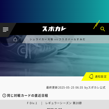
シュライカー大阪 vs フウガドールすみだ
通知設定
最終更新
2025-05-25 06:35
byスポカレ公式
同じ対戦カードの直近日程
F Div.1 | レギュラーシーズン 第20節