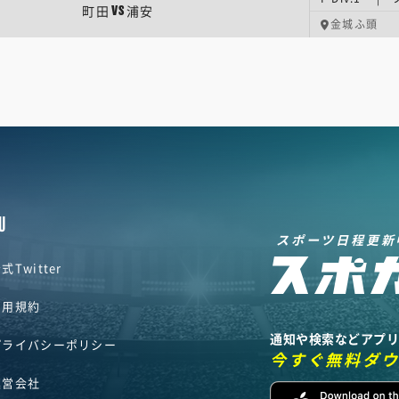
町田
浦安
VS
金城ふ頭
U
スポーツ日程更新
式Twitter
利用規約
通知や検索などアプ
プライバシーポリシー
今すぐ無料ダ
運営会社