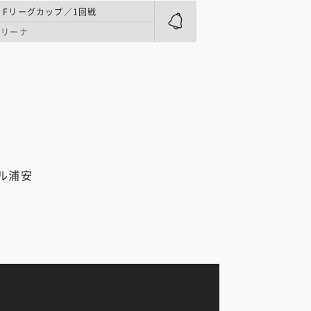
 | Fリーグカップ／1回戦
アリーナ
ル浦安