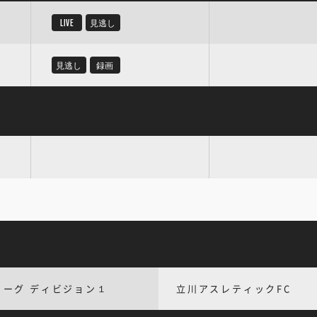
LIVE
見逃し
見逃し
録画
リーグ ディビジョン１
立川アスレティックFC