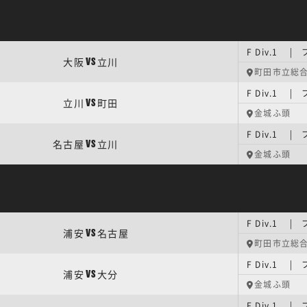
F Div.1
大阪
立川
VS
町田市立総
F Div.1
立川
町田
VS
金城ふ頭
F Div.1
名古屋
立川
VS
金城ふ頭
F Div.1
浦安
名古屋
VS
町田市立総
F Div.1
浦安
大分
VS
金城ふ頭
F Div.1