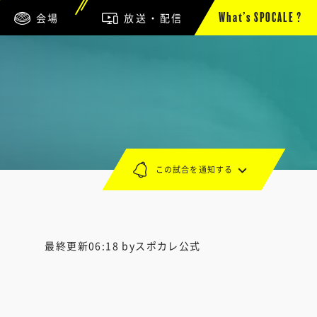
会場
放送・配信
What’s SPOCALE ?
この試合を通知する
最終更新06:18 byスポカレ公式