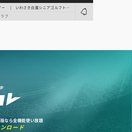
PGAシニアツアー | いわさき白露シニアゴルフトーナメント 最終日
クラブ
中
リ版なら全機能使い放題
ウンロード