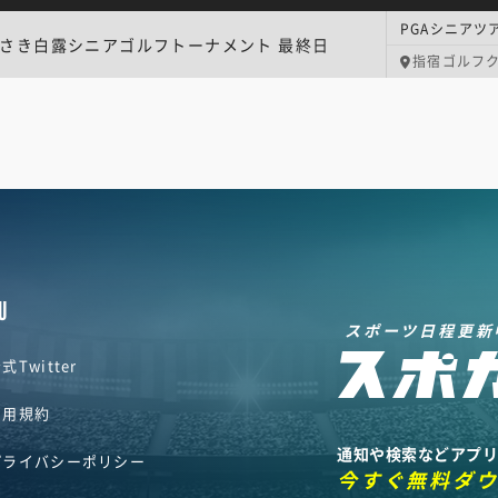
さき白露シニアゴルフトーナメント 最終日
指宿ゴルフ
U
スポーツ日程更新
式Twitter
利用規約
通知や検索などアプ
プライバシーポリシー
今すぐ無料ダ