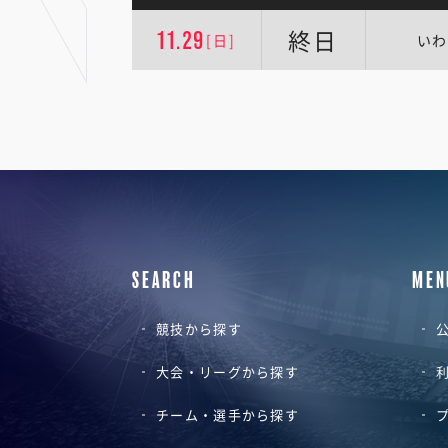
終日
11.29
[日]
いわ
SEARCH
MEN
競技から探す
公
大会・リーグから探す
チーム・選手から探す